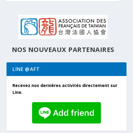
NOS NOUVEAUX PARTENAIRES
LINE @AFT
CÉLÉBREZ LA FÊTE NATIONALE FRANÇAISE
APÉRO FRANÇAIS DU 19 JUIN 2026 AU
À TAIPEI SOUS...
CAFÉ 春希 CHUN XI...
Recevez nos dernières activités directement sur
Line.