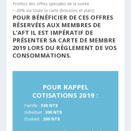
Profitez des offres spéciales de la soirée :
• -20% sur toute la carte (boissons et plats)
POUR BÉNÉFICIER DE CES OFFRES
RÉSERVÉES AUX MEMBRES DE
L’AFT IL EST IMPÉRATIF DE
PRÉSENTER SA CARTE DE MEMBRE
2019 LORS DU RÈGLEMENT DE VOS
CONSOMMATIONS.
POUR RAPPEL
COTISATIONS 2019 :
Famille :
500 NT$
Individuel :
300 NT$
Etudiant :
200 NT$