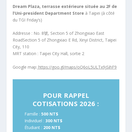
Dream Plaza, terrasse extérieure située au 2F de
l’Uni-president Department Store
à Taipei (à côté
du TGI Friday’s)
Addresse : No. 8號, Section 5 of Zhongxiao East
RoadSection 5 of Zhongxiao E Rd, Xinyi District, Taipei
City, 110
MRT station : Taipei City Hall, sortie 2
Google map:
https://goo.gl/maps/oQ6oL5ULTx9jSihF9
POUR RAPPEL
COTISATIONS 2026 :
Famille :
500 NT$
Individuel :
300 NT$
Étudiant :
200 NT$