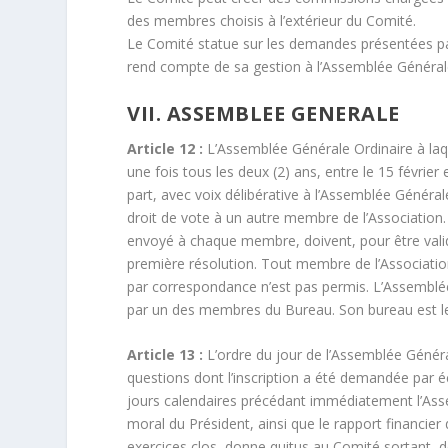
des membres choisis à l’extérieur du Comité.
Le Comité statue sur les demandes présentées par
rend compte de sa gestion à l’Assemblée Général
VII. ASSEMBLEE GENERALE
Article 12 :
L’Assemblée Générale Ordinaire à laq
une fois tous les deux (2) ans, entre le 15 févri
part, avec voix délibérative à l’Assemblée Généra
droit de vote à un autre membre de l’Association.
envoyé à chaque membre, doivent, pour être valid
première résolution. Tout membre de l’Associatio
par correspondance n’est pas permis. L’Assemblée 
par un des membres du Bureau. Son bureau est l
Article 13 :
L’ordre du jour de l’Assemblée Généra
questions dont l’inscription a été demandée par éc
jours calendaires précédant immédiatement l’Ass
moral du Président, ainsi que le rapport financier
exercices clos, donne quitus au Comité sortant, dé