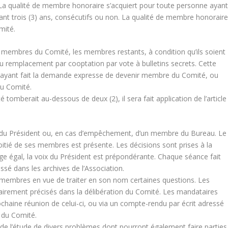
 La qualité de membre honoraire s’acquiert pour toute personne ayan
nt trois (3) ans, consécutifs ou non. La qualité de membre honorair
mité.
es membres du Comité, les membres restants, à condition qu’ils soient
 remplacement par cooptation par vote à bulletins secrets. Cette
 ayant fait la demande expresse de devenir membre du Comité, ou
u Comité.
mberait au-dessous de deux (2), il sera fait application de l’article
 du Président ou, en cas d’empêchement, d’un membre du Bureau. Le
itié de ses membres est présente. Les décisions sont prises à la
e égal, la voix du Président est prépondérante. Chaque séance fait
assé dans les archives de l’Association.
membres en vue de traiter en son nom certaines questions. Les
lairement précisés dans la délibération du Comité. Les mandataires
ochaine réunion de celui-ci, ou via un compte-rendu par écrit adressé
 du Comité.
e l’étude de divers problèmes dont pourront également faire parties