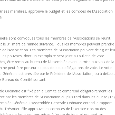
 ses membres, approuve le budget et les comptes de l’Association. I
e.
uelle sont convoqués tous les membres de l’Associations se réunit,
er et le 31 mars de l’année suivante. Tous les membres peuvent prendre
le de l’Association. Les membres de l’Association peuvent déléguer leu
 Les pouvoirs, dont un exemplaire sera joint au bulletin de vote
es, être remis au bureau de l’Assemblée avant la mise aux voix de la
n ne peut être porteur de plus de deux délégations de vote. Le vote
Générale est présidée par le Président de l’Association, ou à défaut,
e Bureau du Comité sortant.
le Ordinaire est fixé par le Comité et comprend obligatoirement les
rit par les membres de l’Association au plus tard dans les quinze (15)
emblée Générale. L’Assemblée Générale Ordinaire entend le rapport
 du Trésorier. Elle approuve les comptes de l’exercice clos ou des
libère sur les questions mises à l’ordre du jour, et pourvoit au