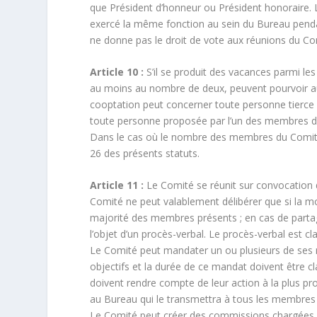
que Président d’honneur ou Président honoraire.
exercé la même fonction au sein du Bureau penda
ne donne pas le droit de vote aux réunions du Co
Article 10 :
S’il se produit des vacances parmi l
au moins au nombre de deux, peuvent pourvoir au
cooptation peut concerner toute personne tierce
toute personne proposée par l’un des membres d
Dans le cas où le nombre des membres du Comité to
26 des présents statuts.
Article 11 :
Le Comité se réunit sur convocation
Comité ne peut valablement délibérer que si la mo
majorité des membres présents ; en cas de partag
l’objet d’un procès-verbal. Le procès-verbal est cl
Le Comité peut mandater un ou plusieurs de ses 
objectifs et la durée de ce mandat doivent être c
doivent rendre compte de leur action à la plus pr
au Bureau qui le transmettra à tous les membres
Le Comité peut créer des commissions chargées d